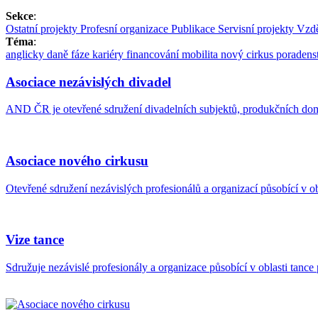
Sekce
:
Ostatní projekty
Profesní organizace
Publikace
Servisní projekty
Vzdě
Téma
:
anglicky
daně
fáze kariéry
financování
mobilita
nový cirkus
poradens
Asociace nezávislých divadel
AND ČR je otevřené sdružení divadelních subjektů, produkčních domů 
Asociace nového cirkusu
Otevřené sdružení nezávislých profesionálů a organizací působící v o
Vize tance
Sdružuje nezávislé profesionály a organizace působící v oblasti tanc