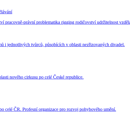
lávání
tví
pracovně-právní problematika
rigging
rodičovství
udržitelnost
vzděl
i jednotlivých tvůrců, působících v oblasti nezřizovaných divadel.
blasti nového cirkusu po celé České republice.
e po celé ČR. Profesní organizace pro rozvoj pohybového umění.