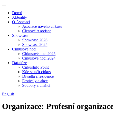
Domů
Aktuality
O Asociaci
Asociace nového cirkusu
Členové Asociace
Showcase
Showcase 2026
Showcase 2025
Cirkusové noci
Cirkusové noci 2025
Cirkusové noci 2024
Databáze
CirkusInfo Point
Kde se učit cirkus
Divadla a rezidence
Festivaly a akce
Soubory a umělci
English
Organizace: Profesní organizac