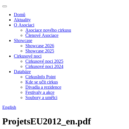
Domů
Aktuality
O Asociaci
Asociace nového cirkusu
Členové Asociace
Showcase
Showcase 2026
Showcase 2025
Cirkusové noci
Cirkusové noci 2025
Cirkusové noci 2024
Databáze
CirkusInfo Point
Kde se učit cirkus
Divadla a rezidence
Festivaly a akce
Soubory a umělci
English
ProjetsEU2012_en.pdf