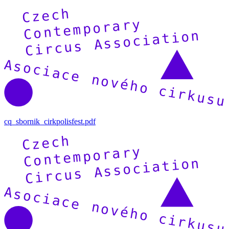
cq_sbornik_cirkpolisfest.pdf