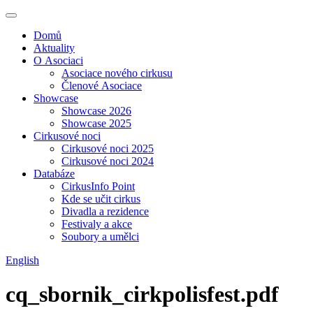
Domů
Aktuality
O Asociaci
Asociace nového cirkusu
Členové Asociace
Showcase
Showcase 2026
Showcase 2025
Cirkusové noci
Cirkusové noci 2025
Cirkusové noci 2024
Databáze
CirkusInfo Point
Kde se učit cirkus
Divadla a rezidence
Festivaly a akce
Soubory a umělci
English
cq_sbornik_cirkpolisfest.pdf