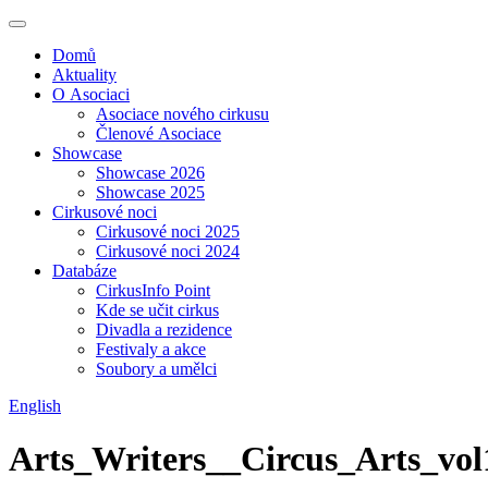
Domů
Aktuality
O Asociaci
Asociace nového cirkusu
Členové Asociace
Showcase
Showcase 2026
Showcase 2025
Cirkusové noci
Cirkusové noci 2025
Cirkusové noci 2024
Databáze
CirkusInfo Point
Kde se učit cirkus
Divadla a rezidence
Festivaly a akce
Soubory a umělci
English
Arts_Writers__Circus_Arts_vol