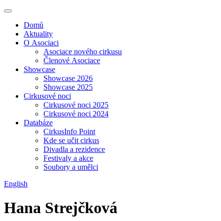
Domů
Aktuality
O Asociaci
Asociace nového cirkusu
Členové Asociace
Showcase
Showcase 2026
Showcase 2025
Cirkusové noci
Cirkusové noci 2025
Cirkusové noci 2024
Databáze
CirkusInfo Point
Kde se učit cirkus
Divadla a rezidence
Festivaly a akce
Soubory a umělci
English
Hana Strejčková