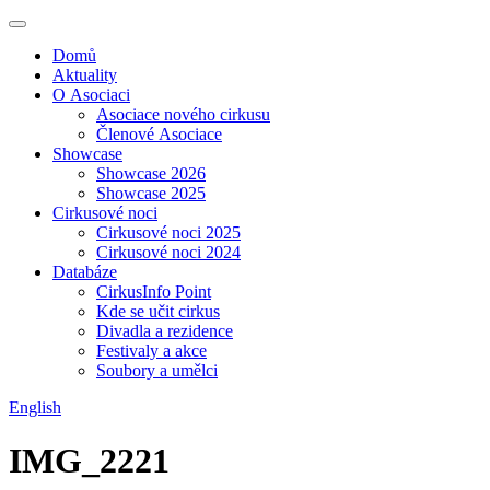
Domů
Aktuality
O Asociaci
Asociace nového cirkusu
Členové Asociace
Showcase
Showcase 2026
Showcase 2025
Cirkusové noci
Cirkusové noci 2025
Cirkusové noci 2024
Databáze
CirkusInfo Point
Kde se učit cirkus
Divadla a rezidence
Festivaly a akce
Soubory a umělci
English
IMG_2221