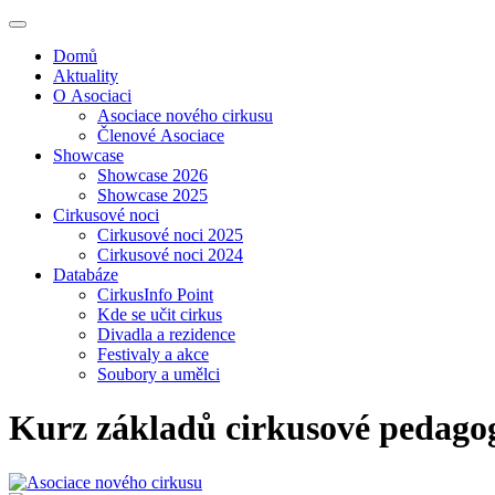
Domů
Aktuality
O Asociaci
Asociace nového cirkusu
Členové Asociace
Showcase
Showcase 2026
Showcase 2025
Cirkusové noci
Cirkusové noci 2025
Cirkusové noci 2024
Databáze
CirkusInfo Point
Kde se učit cirkus
Divadla a rezidence
Festivaly a akce
Soubory a umělci
Kurz základů cirkusové pedago