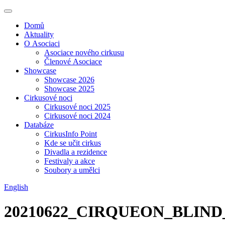
Domů
Aktuality
O Asociaci
Asociace nového cirkusu
Členové Asociace
Showcase
Showcase 2026
Showcase 2025
Cirkusové noci
Cirkusové noci 2025
Cirkusové noci 2024
Databáze
CirkusInfo Point
Kde se učit cirkus
Divadla a rezidence
Festivaly a akce
Soubory a umělci
English
20210622_CIRQUEON_BLIN