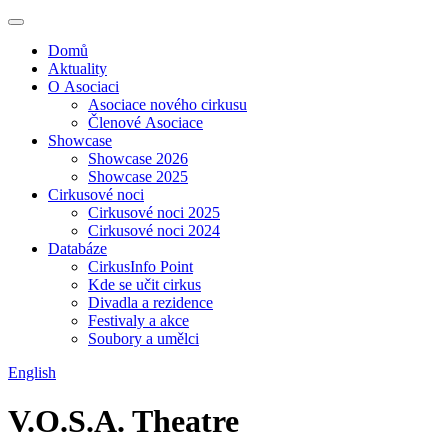
Domů
Aktuality
O Asociaci
Asociace nového cirkusu
Členové Asociace
Showcase
Showcase 2026
Showcase 2025
Cirkusové noci
Cirkusové noci 2025
Cirkusové noci 2024
Databáze
CirkusInfo Point
Kde se učit cirkus
Divadla a rezidence
Festivaly a akce
Soubory a umělci
English
V.O.S.A. Theatre