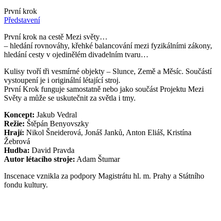
První krok
Představení
První krok na cestě Mezi světy…
– hledání rovnováhy, křehké balancování mezi fyzikálními zákony,
hledání cesty v ojedinělém divadelním tvaru…
Kulisy tvoří tři vesmírné objekty – Slunce, Země a Měsíc. Součástí
vystoupení je i originální létající stroj.
První Krok funguje samostatně nebo jako součást Projektu Mezi
Světy a může se uskutečnit za světla i tmy.
Koncept:
Jakub Vedral
Režie:
Štěpán Benyovszky
Hrají:
Nikol Šneiderová, Jonáš Janků, Anton Eliáš, Kristína
Žebrová
Hudba:
David Pravda
Autor létacího stroje:
Adam Štumar
Inscenace vznikla za podpory Magistrátu hl. m. Prahy a Státního
fondu kultury.