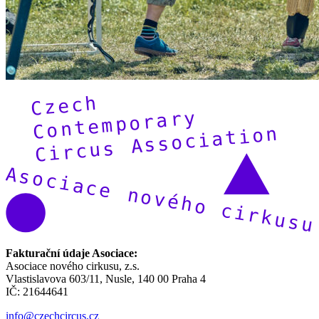
Fakturační údaje Asociace:
Asociace nového cirkusu, z.s.
Vlastislavova 603/11, Nusle, 140 00 Praha 4
IČ: 21644641
info@czechcircus.cz