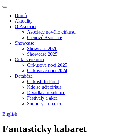
Domů
Aktuality
O Asociaci
Asociace nového cirkusu
Členové Asociace
Showcase
Showcase 2026
Showcase 2025
Cirkusové noci
Cirkusové noci 2025
Cirkusové noci 2024
Databáze
CirkusInfo Point
Kde se učit cirkus
Divadla a rezidence
Festivaly a akce
Soubory a umělci
English
Fantasticky kabaret