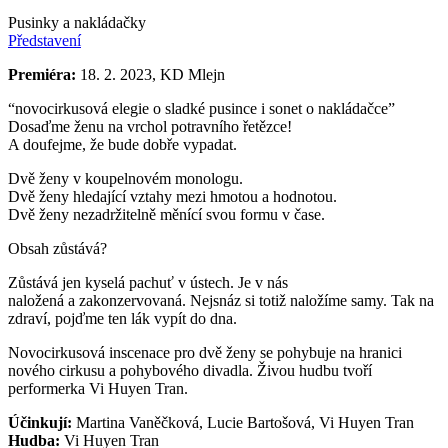
Pusinky a nakládačky
Představení
Premiéra:
18. 2. 2023, KD Mlejn
“novocirkusová elegie o sladké pusince i sonet o nakládačce”
Dosaďme ženu na vrchol potravního řetězce!
A doufejme, že bude dobře vypadat.
Dvě ženy v koupelnovém monologu.
Dvě ženy hledající vztahy mezi hmotou a hodnotou.
Dvě ženy nezadržitelně měnící svou formu v čase.
Obsah zůstává?
Zůstává jen kyselá pachuť v ústech. Je v nás
naložená a zakonzervovaná. Nejsnáz si totiž naložíme samy. Tak na
zdraví, pojďme ten lák vypít do dna.
Novocirkusová inscenace pro dvě ženy se pohybuje na hranici
nového cirkusu a pohybového divadla. Živou hudbu tvoří
performerka Vi Huyen Tran.
Účinkují:
Martina Vaněčková, Lucie Bartošová, Vi Huyen Tran
Hudba:
Vi Huyen Tran