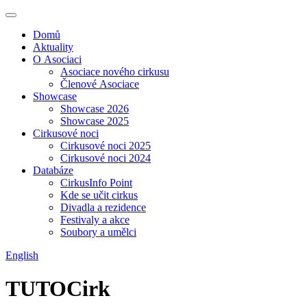
Domů
Aktuality
O Asociaci
Asociace nového cirkusu
Členové Asociace
Showcase
Showcase 2026
Showcase 2025
Cirkusové noci
Cirkusové noci 2025
Cirkusové noci 2024
Databáze
CirkusInfo Point
Kde se učit cirkus
Divadla a rezidence
Festivaly a akce
Soubory a umělci
English
TUTOCirk