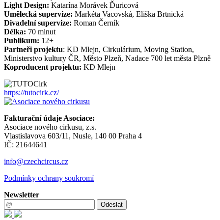
Light Design:
Katarína Morávek Ďuricová
Umělecká supervize:
Markéta Vacovská, Eliška Brtnická
Divadelní supervize:
Roman Černík
Délka:
70 minut
Publikum:
12+
Partneři projektu
: KD Mlejn, Cirkulárium, Moving Station,
Ministerstvo kultury ČR, Město Plzeň, Nadace 700 let města Plzně
Koproducent projektu:
KD Mlejn
https://tutocirk.cz/
Fakturační údaje Asociace:
Asociace nového cirkusu, z.s.
Vlastislavova 603/11, Nusle, 140 00 Praha 4
IČ: 21644641
info@czechcircus.cz
Podmínky ochrany soukromí
Newsletter
Odeslat