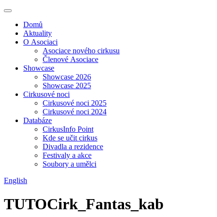
Domů
Aktuality
O Asociaci
Asociace nového cirkusu
Členové Asociace
Showcase
Showcase 2026
Showcase 2025
Cirkusové noci
Cirkusové noci 2025
Cirkusové noci 2024
Databáze
CirkusInfo Point
Kde se učit cirkus
Divadla a rezidence
Festivaly a akce
Soubory a umělci
English
TUTOCirk_Fantas_kab