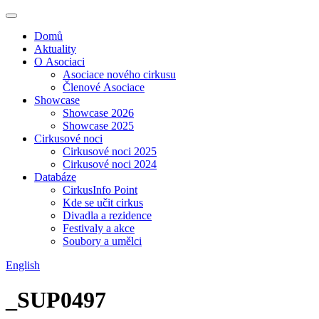
Domů
Aktuality
O Asociaci
Asociace nového cirkusu
Členové Asociace
Showcase
Showcase 2026
Showcase 2025
Cirkusové noci
Cirkusové noci 2025
Cirkusové noci 2024
Databáze
CirkusInfo Point
Kde se učit cirkus
Divadla a rezidence
Festivaly a akce
Soubory a umělci
English
_SUP0497