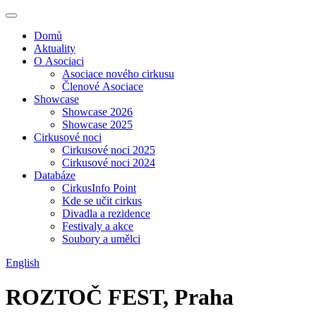
Domů
Aktuality
O Asociaci
Asociace nového cirkusu
Členové Asociace
Showcase
Showcase 2026
Showcase 2025
Cirkusové noci
Cirkusové noci 2025
Cirkusové noci 2024
Databáze
CirkusInfo Point
Kde se učit cirkus
Divadla a rezidence
Festivaly a akce
Soubory a umělci
English
ROZTOČ FEST, Praha