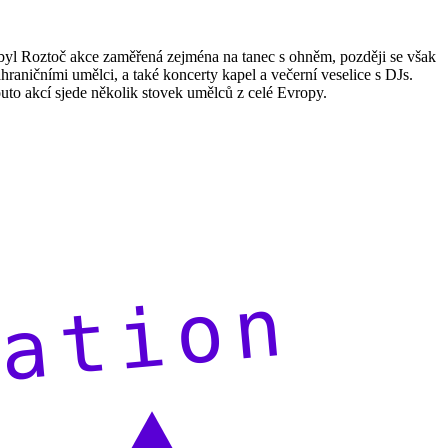
ě byl Roztoč akce zaměřená zejména na tanec s ohněm, později se však
raničními umělci, a také koncerty kapel a večerní veselice s DJs.
outo akcí sjede několik stovek umělců z celé Evropy.