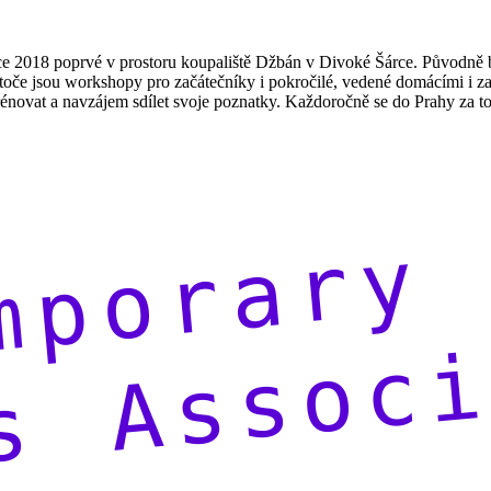
v roce 2018 poprvé v prostoru koupaliště Džbán v Divoké Šárce. Původn
toče jsou workshopy pro začátečníky i pokročilé, vedené domácími i zah
potrénovat a navzájem sdílet svoje poznatky. Každoročně se do Prahy za t