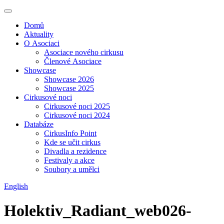
Domů
Aktuality
O Asociaci
Asociace nového cirkusu
Členové Asociace
Showcase
Showcase 2026
Showcase 2025
Cirkusové noci
Cirkusové noci 2025
Cirkusové noci 2024
Databáze
CirkusInfo Point
Kde se učit cirkus
Divadla a rezidence
Festivaly a akce
Soubory a umělci
English
Holektiv_Radiant_web026-