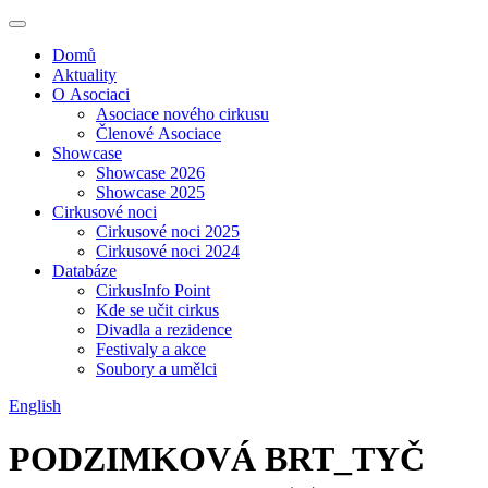
Domů
Aktuality
O Asociaci
Asociace nového cirkusu
Členové Asociace
Showcase
Showcase 2026
Showcase 2025
Cirkusové noci
Cirkusové noci 2025
Cirkusové noci 2024
Databáze
CirkusInfo Point
Kde se učit cirkus
Divadla a rezidence
Festivaly a akce
Soubory a umělci
English
PODZIMKOVÁ BRT_TYČ