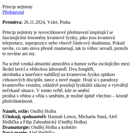
Princip nejistoty
Představení
Premiéra:
26.11.2024, Vzlet, Praha
Princip nejistoty je novocirkusové představení inspirující se
fascinujícími fenomény kvantové fyziky, jako jsou kvantová
teleportace, superpozice nebo vlnově částicový dualismus. Pokud
nevíte, co tato slova přesně znamenají, tak to vůbec nevadí, protože
to nevíme ani my.
Na scéně vzniká absurdní atmosféra a humor světa oscilujícího mezi
školní lavicí a vědeckou laboratoří. Dva žongléři,
akrobatka a tanečnice nahlížejí na kvantovou fyziku optikou
cirkusových disciplín, tance a nové magie. Hrají si s paradoxy
kvantového vesmíru, zdánlivě porušují fyzikální zákony a vytvářejí
nečekané situace. V tomto světě, kde se umění
prolíná s vědou a věda s uměním, je možné úplně všechno – kromě
předvídatelnosti.
Námět, režie:
Ondřej Holba
Účinkují, spoluautoři:
Hannah Lenox, Michaela Stará, Aleš
Hrdlička a Filip Zahradnický (Ondřej Holba)
Dramaturgie:
Ondřej Holba a kolektiv
Nová magie:
Aleš Hrdlička