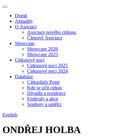
Domů
Aktuality
O Asociaci
Asociace nového cirkusu
Členové Asociace
Showcase
Showcase 2026
Showcase 2025
Cirkusové noci
Cirkusové noci 2025
Cirkusové noci 2024
Databáze
CirkusInfo Point
Kde se učit cirkus
Divadla a rezidence
Festivaly a akce
Soubory a umělci
English
ONDŘEJ HOLBA