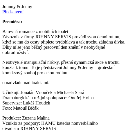
Johnny & Jenny
Představení
Premiéra:
Barevná romance z mobilních toalet
Závozník z firmy JOHNNY SERVIS provádí svou denní rutinu,
když se mu do cesty připlete tvrdohlavá a tak trochu záludná dívka.
Díky ní se jeho běžný pracovní den změní v neobyčejné
dobrodružství.​​​​​
Neobvyklé manipulační hříčky, přesná dynamická akce a trochu
kouzla k tomu. To je představení Johnny & Jenny – groteskní
komiksový souboj pro celou rodinu
o nadvládu nad toaletami. ​​​​​
Účinkují: Jonatán Vnouček a Michaela Stará
Dramaturgická a režijní spolupráce: Ondřej Holba
Supervize: Lukáš Houdek
Foto: Matouš Bičák
Produkce: Zuzana Malina
Vzniklo za podpory: HAMU katedra nonverbálního
divadla a JOHNNY SERVIS