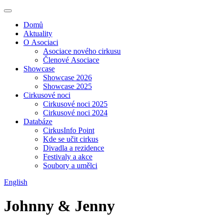
Domů
Aktuality
O Asociaci
Asociace nového cirkusu
Členové Asociace
Showcase
Showcase 2026
Showcase 2025
Cirkusové noci
Cirkusové noci 2025
Cirkusové noci 2024
Databáze
CirkusInfo Point
Kde se učit cirkus
Divadla a rezidence
Festivaly a akce
Soubory a umělci
English
Johnny & Jenny