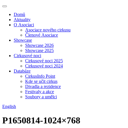
Domů
Aktuality
O Asociaci
Asociace nového cirkusu
Členové Asociace
Showcase
Showcase 2026
Showcase 2025
Cirkusové noci
Cirkusové noci 2025
Cirkusové noci 2024
Databáze
CirkusInfo Point
Kde se učit cirkus
Divadla a rezidence
Festivaly a akce
Soubory a umělci
English
P1650814-1024×768