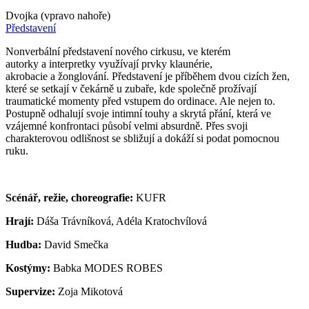
Dvojka (vpravo nahoře)
Představení
Nonverbální představení nového cirkusu, ve kterém
autorky a interpretky využívají prvky klaunérie,
akrobacie a žonglování. Představení je příběhem dvou cizích žen,
které se setkají v čekárně u zubaře, kde společně prožívají
traumatické momenty před vstupem do ordinace. Ale nejen to.
Postupně odhalují svoje intimní touhy a skrytá přání, která ve
vzájemné konfrontaci působí velmi absurdně. Přes svoji
charakterovou odlišnost se sbližují a dokáží si podat pomocnou
ruku.
Scénář, režie, choreografie:
KUFR
Hrají:
Dáša Trávníková, Adéla Kratochvílová
Hudba:
David Smečka
Kostýmy:
Babka MODES ROBES
Supervize:
Zoja Mikotová