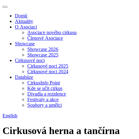
Domů
Aktuality
O Asociaci
Asociace nového cirkusu
Členové Asociace
Showcase
Showcase 2026
Showcase 2025
Cirkusové noci
Cirkusové noci 2025
Cirkusové noci 2024
Databáze
CirkusInfo Point
Kde se učit cirkus
Divadla a rezidence
Festivaly a akce
Soubory a umělci
English
Cirkusová herna a tančírna