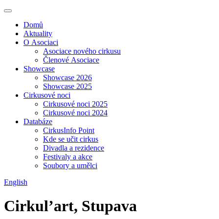
Domů
Aktuality
O Asociaci
Asociace nového cirkusu
Členové Asociace
Showcase
Showcase 2026
Showcase 2025
Cirkusové noci
Cirkusové noci 2025
Cirkusové noci 2024
Databáze
CirkusInfo Point
Kde se učit cirkus
Divadla a rezidence
Festivaly a akce
Soubory a umělci
English
Cirkul’art, Stupava