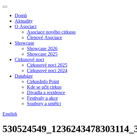
Domů
Aktuality
O Asociaci
Asociace nového cirkusu
Členové Asociace
Showcase
Showcase 2026
Showcase 2025
Cirkusové noci
Cirkusové noci 2025
Cirkusové noci 2024
Databáze
CirkusInfo Point
Kde se učit cirkus
Divadla a rezidence
Festivaly a akce
Soubory a umělci
English
530524549_1236243478303114_