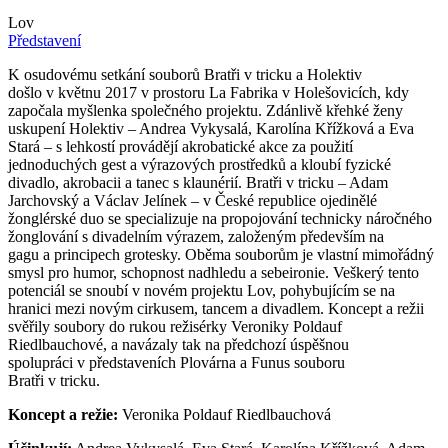
Lov
Představení
K osudovému setkání souborů Bratři v tricku a Holektiv
došlo v květnu 2017 v prostoru La Fabrika v Holešovicích, kdy
započala myšlenka společného projektu. Zdánlivě křehké ženy
uskupení Holektiv – Andrea Vykysalá, Karolína Křížková a Eva
Stará – s lehkostí provádějí akrobatické akce za použití
jednoduchých gest a výrazových prostředků a kloubí fyzické
divadlo, akrobacii a tanec s klaunérií. Bratři v tricku – Adam
Jarchovský a Václav Jelínek – v České republice ojedinělé
žonglérské duo se specializuje na propojování technicky náročného
žonglování s divadelním výrazem, založeným především na
gagu a principech grotesky. Oběma souborům je vlastní mimořádný
smysl pro humor, schopnost nadhledu a sebeironie. Veškerý tento
potenciál se snoubí v novém projektu Lov, pohybujícím se na
hranici mezi novým cirkusem, tancem a divadlem. Koncept a režii
svěřily soubory do rukou režisérky Veroniky Poldauf
Riedlbauchové, a navázaly tak na předchozí úspěšnou
spolupráci v představeních Plovárna a Funus souboru
Bratři v tricku.
Koncept a režie:
Veronika Poldauf Riedlbauchová