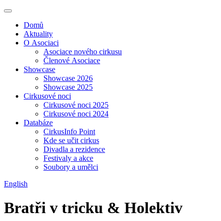
Domů
Aktuality
O Asociaci
Asociace nového cirkusu
Členové Asociace
Showcase
Showcase 2026
Showcase 2025
Cirkusové noci
Cirkusové noci 2025
Cirkusové noci 2024
Databáze
CirkusInfo Point
Kde se učit cirkus
Divadla a rezidence
Festivaly a akce
Soubory a umělci
English
Bratři v tricku & Holektiv