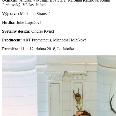
Účinkují:
Andrea Vykysalá, Eva Stará, Karolína Křížková, Adam
Jarchovský, Václav Jelínek
Výprava:
Marianna Stránská
Hudba:
Julie Lupačová
Světelný design:
Ondřej Kyncl
Producent:
ART Prometheus, Michaela Holbíková
Premiéra:
11. a 12. dubna 2018, La fabrika