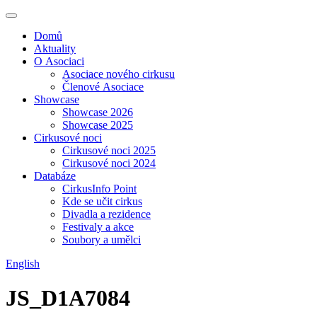
Domů
Aktuality
O Asociaci
Asociace nového cirkusu
Členové Asociace
Showcase
Showcase 2026
Showcase 2025
Cirkusové noci
Cirkusové noci 2025
Cirkusové noci 2024
Databáze
CirkusInfo Point
Kde se učit cirkus
Divadla a rezidence
Festivaly a akce
Soubory a umělci
English
JS_D1A7084