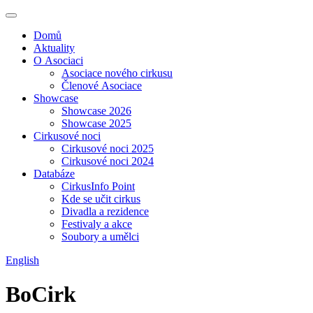
Domů
Aktuality
O Asociaci
Asociace nového cirkusu
Členové Asociace
Showcase
Showcase 2026
Showcase 2025
Cirkusové noci
Cirkusové noci 2025
Cirkusové noci 2024
Databáze
CirkusInfo Point
Kde se učit cirkus
Divadla a rezidence
Festivaly a akce
Soubory a umělci
English
BoCirk