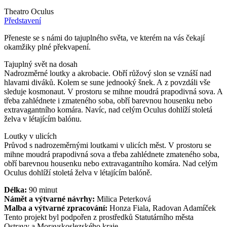
Theatro Oculus
Představení
Přeneste se s námi do tajuplného světa, ve kterém na vás čekají
okamžiky plné překvapení.
Tajuplný svět na dosah
Nadrozměrné loutky a akrobacie. Obří růžový slon se vznáší nad
hlavami diváků. Kolem se sune jednooký šnek. A z povzdáli vše
sleduje kosmonaut. V prostoru se mihne moudrá prapodivná sova. A
třeba zahlédnete i zmateného soba, obří barevnou housenku nebo
extravagantního komára. Navíc, nad celým Oculus dohlíží stoletá
želva v létajícím balónu.
Loutky v ulicích
Průvod s nadrozeměrnými loutkami v ulicích měst. V prostoru se
mihne moudrá prapodivná sova a třeba zahlédnete zmateného soba,
obří barevnou housenku nebo extravagantního komára. Nad celým
Oculus dohlíží stoletá želva v létajícím balóně.
Délka:
90 minut
Námět a výtvarné návrhy:
Milica Peterková
Malba a výtvarné zpracování:
Honza Fiala, Radovan Adamíček
Tento projekt byl podpořen z prostředků Statutárního města
Ostravy a Moravskoslezského kraje.