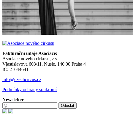
Fakturační údaje Asociace:
Asociace nového cirkusu, z.s.
Vlastislavova 603/11, Nusle, 140 00 Praha 4
IČ: 21644641
info@czechcircus.cz
Podmínky ochrany soukromí
Newsletter
Odeslat