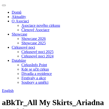
Domů
Aktuality
O Asociaci
Asociace nového cirkusu
Členové Asociace
Showcase
Showcase 2026
Showcase 2025
Cirkusové noci
Cirkusové noci 2025
Cirkusové noci 2024
Databáze
CirkusInfo Point
Kde se učit cirkus
Divadla a rezidence
Festivaly a akce
Soubory a umělci
English
aBkTr_All My Skirts_Ariadna