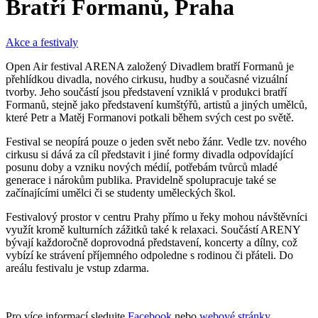
Bratří Formanů, Praha
Akce a festivaly
Open Air festival ARENA založený Divadlem bratří Formanů je
přehlídkou divadla, nového cirkusu, hudby a současné vizuální
tvorby. Jeho součástí jsou představení vzniklá v produkci bratří
Formanů, stejně jako představení kumštýřů, artistů a jiných umělců,
které Petr a Matěj Formanovi potkali během svých cest po světě.
Festival se neopírá pouze o jeden svět nebo žánr. Vedle tzv. nového
cirkusu si dává za cíl představit i jiné formy divadla odpovídající
posunu doby a vzniku nových médií, potřebám tvůrců mladé
generace i nárokům publika. Pravidelně spolupracuje také se
začínajícími umělci či se studenty uměleckých škol.
Festivalový prostor v centru Prahy přímo u řeky mohou návštěvníci
využít kromě kulturních zážitků také k relaxaci. Součástí ARENY
bývají každoročně doprovodná představení, koncerty a dílny, což
vybízí ke strávení příjemného odpoledne s rodinou či přáteli. Do
areálu festivalu je vstup zdarma.
Pro více informací sledujte
Facebook
nebo
webové stránky