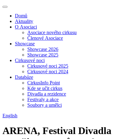
Domů
Aktuality
O Asociaci
Asociace nového cirkusu
Členové Asociace
Showcase
Showcase 2026
Showcase 2025
Cirkusové noci
Cirkusové noci 2025
Cirkusové noci 2024
Databáze
CirkusInfo Point
Kde se učit cirkus
Divadla a rezidence
Festivaly a akce
Soubory a umělci
English
ARENA, Festival Divadla