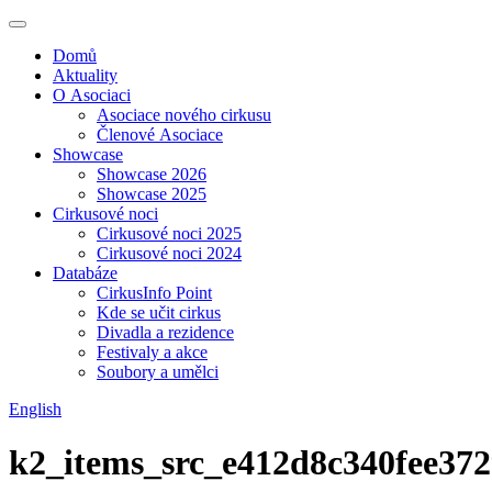
Domů
Aktuality
O Asociaci
Asociace nového cirkusu
Členové Asociace
Showcase
Showcase 2026
Showcase 2025
Cirkusové noci
Cirkusové noci 2025
Cirkusové noci 2024
Databáze
CirkusInfo Point
Kde se učit cirkus
Divadla a rezidence
Festivaly a akce
Soubory a umělci
English
k2_items_src_e412d8c340fee37