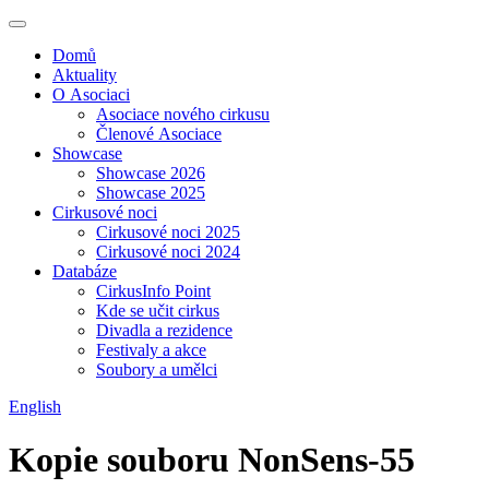
Domů
Aktuality
O Asociaci
Asociace nového cirkusu
Členové Asociace
Showcase
Showcase 2026
Showcase 2025
Cirkusové noci
Cirkusové noci 2025
Cirkusové noci 2024
Databáze
CirkusInfo Point
Kde se učit cirkus
Divadla a rezidence
Festivaly a akce
Soubory a umělci
English
Kopie souboru NonSens-55