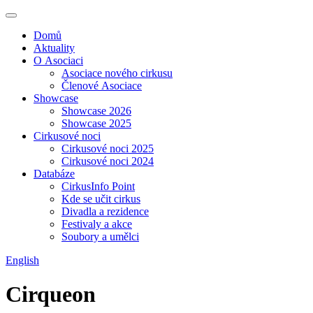
Domů
Aktuality
O Asociaci
Asociace nového cirkusu
Členové Asociace
Showcase
Showcase 2026
Showcase 2025
Cirkusové noci
Cirkusové noci 2025
Cirkusové noci 2024
Databáze
CirkusInfo Point
Kde se učit cirkus
Divadla a rezidence
Festivaly a akce
Soubory a umělci
English
Cirqueon