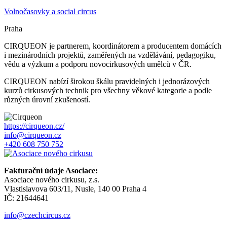
Volnočasovky a social circus
Praha
CIRQUEON je partnerem, koordinátorem a producentem domácích
i mezinárodních projektů, zaměřených na vzdělávání, pedagogiku,
vědu a výzkum a podporu novocirkusových umělců v ČR.
CIRQUEON nabízí širokou škálu pravidelných i jednorázových
kurzů cirkusových technik pro všechny věkové kategorie a podle
různých úrovní zkušeností.
https://cirqueon.cz/
info@cirqueon.cz
+420 608 750 752
Fakturační údaje Asociace:
Asociace nového cirkusu, z.s.
Vlastislavova 603/11, Nusle, 140 00 Praha 4
IČ: 21644641
info@czechcircus.cz