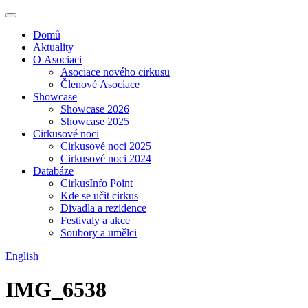
Domů
Aktuality
O Asociaci
Asociace nového cirkusu
Členové Asociace
Showcase
Showcase 2026
Showcase 2025
Cirkusové noci
Cirkusové noci 2025
Cirkusové noci 2024
Databáze
CirkusInfo Point
Kde se učit cirkus
Divadla a rezidence
Festivaly a akce
Soubory a umělci
English
IMG_6538