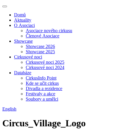
Domů
Aktuality
O Asociaci
Asociace nového cirkusu
Členové Asociace
Showcase
Showcase 2026
Showcase 2025
Cirkusové noci
Cirkusové noci 2025
Cirkusové noci 2024
Databáze
CirkusInfo Point
Kde se učit cirkus
Divadla a rezidence
Festivaly a akce
Soubory a umělci
English
Circus_Village_Logo