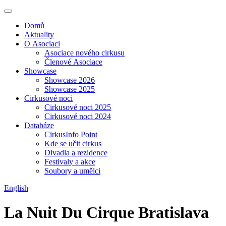
Domů
Aktuality
O Asociaci
Asociace nového cirkusu
Členové Asociace
Showcase
Showcase 2026
Showcase 2025
Cirkusové noci
Cirkusové noci 2025
Cirkusové noci 2024
Databáze
CirkusInfo Point
Kde se učit cirkus
Divadla a rezidence
Festivaly a akce
Soubory a umělci
English
La Nuit Du Cirque Bratislava