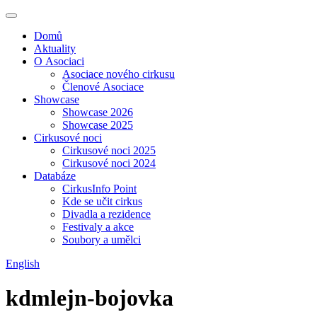
Domů
Aktuality
O Asociaci
Asociace nového cirkusu
Členové Asociace
Showcase
Showcase 2026
Showcase 2025
Cirkusové noci
Cirkusové noci 2025
Cirkusové noci 2024
Databáze
CirkusInfo Point
Kde se učit cirkus
Divadla a rezidence
Festivaly a akce
Soubory a umělci
English
kdmlejn-bojovka