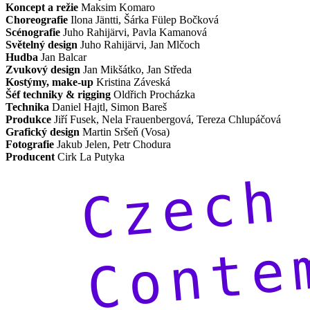
Koncept a režie
Maksim Komaro
Choreografie
Ilona Jäntti, Šárka Fülep Bočková
Scénografie
Juho Rahijärvi, Pavla Kamanová
Světelný design
Juho Rahijärvi, Jan Mlčoch
Hudba
Jan Balcar
Zvukový design
Jan Mikšátko, Jan Středa
Kostýmy, make-up
Kristina Záveská
Šéf techniky & rigging
Oldřich Procházka
Technika
Daniel Hajtl, Simon Bareš
Produkce
Jiří Fusek, Nela Frauenbergová, Tereza Chlupáčová
Grafický design
Martin Sršeň (Vosa)
Fotografie
Jakub Jelen, Petr Chodura
Producent
Cirk La Putyka