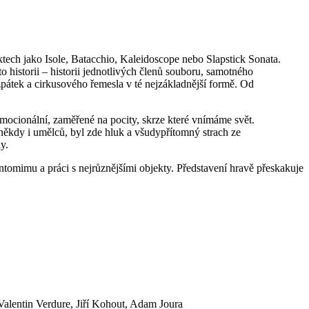
ech jako Isole, Batacchio, Kaleidoscope nebo Slapstick Sonata.
o historii – historii jednotlivých členů souboru, samotného
nazpátek a cirkusového řemesla v té nejzákladnější formě. Od
mocionální, zaměřené na pocity, skrze které vnímáme svět.
 někdy i umělců, byl zde hluk a všudypřítomný strach ze
y.
ntomimu a práci s nejrůznějšími objekty. Představení hravě přeskakuje
alentin Verdure, Jiří Kohout, Adam Joura