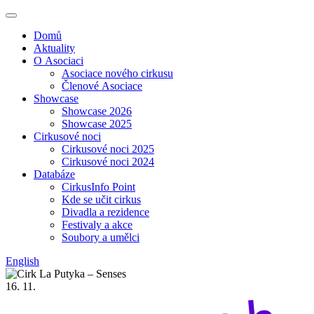
Domů
Aktuality
O Asociaci
Asociace nového cirkusu
Členové Asociace
Showcase
Showcase 2026
Showcase 2025
Cirkusové noci
Cirkusové noci 2025
Cirkusové noci 2024
Databáze
CirkusInfo Point
Kde se učit cirkus
Divadla a rezidence
Festivaly a akce
Soubory a umělci
English
16. 11.