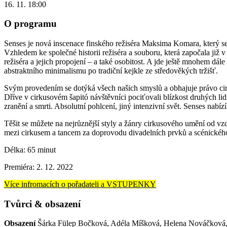
16. 11. 18:00
O programu
Senses je nová inscenace finského režiséra Maksima Komara, který s
Vzhledem ke společné historii režiséra a souboru, která započala již v
režiséra a jejich propojení – a také osobitost. A jde ještě mnohem dál
abstraktního minimalismu po tradiční kejkle ze středověkých tržišť.
Svým provedením se dotýká všech našich smyslů a obhajuje právo cirk
Dříve v cirkusovém šapitó návštěvníci pociťovali blízkost druhých lid
zranění a smrti. Absolutní pohlcení, jiný intenzivní svět. Senses nabí
Těšit se můžete na nejrůznější styly a žánry cirkusového umění od vz
mezi cirkusem a tancem za doprovodu divadelních prvků a scénickéh
Délka: 65 minut
Premiéra: 2. 12. 2022
Více infromacích o pořadateli a VSTUPENKY
Tvůrci & obsazení
Obsazení
Šárka Fülep Bočková, Adéla Míšková, Helena Nováčková, Mi