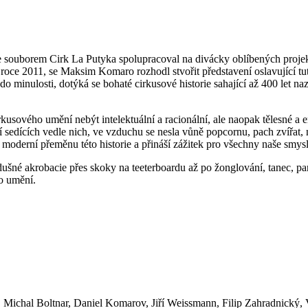
e souborem Cirk La Putyka spolupracoval na divácky oblíbených projekt
 roce 2011, se Maksim Komaro rozhodl stvořit představení oslavující tut
e do minulosti, dotýká se bohaté cirkusové historie sahající až 400 let 
usového umění nebýt intelektuální a racionální, ale naopak tělesné a e
í sedících vedle nich, ve vzduchu se nesla vůně popcornu, pach zvířat,
zí moderní přeměnu této historie a přináší zážitek pro všechny naše smysl
dušné akrobacie přes skoky na teeterboardu až po žonglování, tanec, pa
o umění.
chal Boltnar, Daniel Komarov, Jiří Weissmann, Filip Zahradnický, V