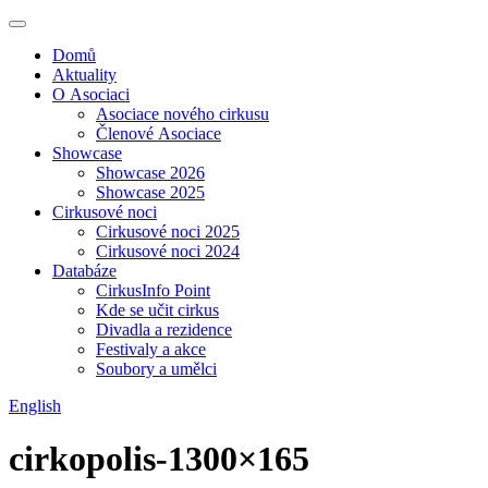
Domů
Aktuality
O Asociaci
Asociace nového cirkusu
Členové Asociace
Showcase
Showcase 2026
Showcase 2025
Cirkusové noci
Cirkusové noci 2025
Cirkusové noci 2024
Databáze
CirkusInfo Point
Kde se učit cirkus
Divadla a rezidence
Festivaly a akce
Soubory a umělci
English
cirkopolis-1300×165