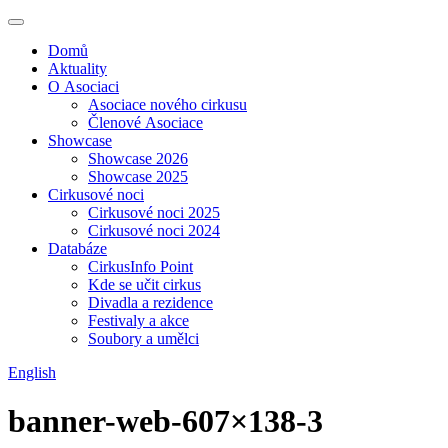
Domů
Aktuality
O Asociaci
Asociace nového cirkusu
Členové Asociace
Showcase
Showcase 2026
Showcase 2025
Cirkusové noci
Cirkusové noci 2025
Cirkusové noci 2024
Databáze
CirkusInfo Point
Kde se učit cirkus
Divadla a rezidence
Festivaly a akce
Soubory a umělci
English
banner-web-607×138-3