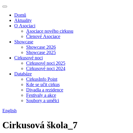
Domů
Aktuality
O Asociaci
Asociace nového cirkusu
Členové Asociace
Showcase
Showcase 2026
Showcase 2025
Cirkusové noci
Cirkusové noci 2025
Cirkusové noci 2024
Databáze
CirkusInfo Point
Kde se učit cirkus
Divadla a rezidence
Festivaly a akce
Soubory a umělci
English
Cirkusová škola_7