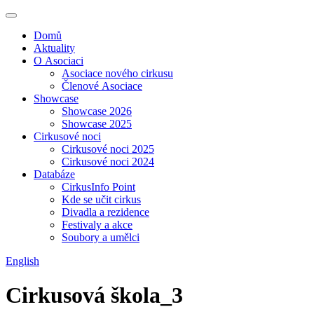
Domů
Aktuality
O Asociaci
Asociace nového cirkusu
Členové Asociace
Showcase
Showcase 2026
Showcase 2025
Cirkusové noci
Cirkusové noci 2025
Cirkusové noci 2024
Databáze
CirkusInfo Point
Kde se učit cirkus
Divadla a rezidence
Festivaly a akce
Soubory a umělci
English
Cirkusová škola_3