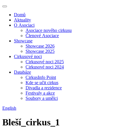
Domů
Aktuality
O Asociaci
Asociace nového cirkusu
Členové Asociace
Showcase
Showcase 2026
Showcase 2025
Cirkusové noci
Cirkusové noci 2025
Cirkusové noci 2024
Databáze
CirkusInfo Point
Kde se učit cirkus
Divadla a rezidence
Festivaly a akce
Soubory a umělci
English
Bleší_cirkus_1