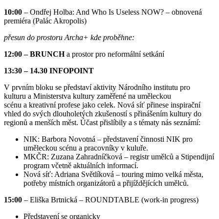
10:00
– Ondřej Holba: And Who Is Useless NOW? – obnovená
premiéra (Palác Akropolis)
přesun do prostoru Archa+ kde proběhne:
12:00 – BRUNCH
a prostor pro neformální setkání
13:30 – 14.30 INFOPOINT
V prvním bloku se představí aktivity Národního institutu pro
kulturu a Ministerstva kultury zaměřené na uměleckou
scénu a kreativní profese jako celek. Nová síť přinese inspirační
vhled do svých dlouholetých zkušeností s přinášením kultury do
regionů a menších měst. Účast přislíbily a s tématy nás seznámí:
NIK: Barbora Novotná – představení činnosti NIK pro
uměleckou scénu a pracovníky v kuluře.
MKČR: Zuzana Zahradníčková – registr umělců a Stipendijní
program včetně aktuálních informací.
Nová síť: Adriana Světlíková – touring mimo velká města,
potřeby místních organizátorů a přijíždějících umělců.
15:00
– Eliška Brtnická – ROUNDTABLE (work-in progress)
Představení se organicky