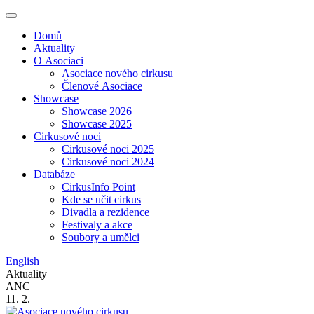
Domů
Aktuality
O Asociaci
Asociace nového cirkusu
Členové Asociace
Showcase
Showcase 2026
Showcase 2025
Cirkusové noci
Cirkusové noci 2025
Cirkusové noci 2024
Databáze
CirkusInfo Point
Kde se učit cirkus
Divadla a rezidence
Festivaly a akce
Soubory a umělci
English
Aktuality
ANC
11. 2.